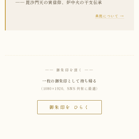
── 毘沙門天の寅信仰、炉中火の干支伝承
典拠について →
── 御朱印を頂く ──
一枚の御朱印として持ち帰る
（1080×1920、SNS 共有に最適）
御朱印を ひらく