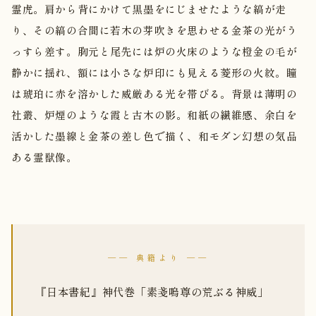
霊虎。肩から背にかけて黒墨をにじませたような縞が走
り、その縞の合間に若木の芽吹きを思わせる金茶の光がう
っすら差す。胸元と尾先には炉の火床のような橙金の毛が
静かに揺れ、額には小さな炉印にも見える菱形の火紋。瞳
は琥珀に赤を溶かした威厳ある光を帯びる。背景は薄明の
社叢、炉煙のような霞と古木の影。和紙の繊維感、余白を
活かした墨線と金茶の差し色で描く、和モダン幻想の気品
ある霊獣像。
── 典籍より ──
『日本書紀』神代巻「素戔嗚尊の荒ぶる神威」