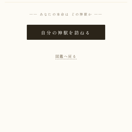
── あなたの本命は どの神獣か ──
自分の神獣を訪ねる
図鑑へ戻る