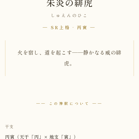
朱炎の緋虎
しゅえんのひこ
— SR上格 · 丙寅 —
火を宿し、道を起こす——静かなる威の緋
虎。
── この神獣について ──
干支
丙寅（天干「丙」× 地支「寅」）