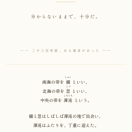
分からないままで、十分だ。
── 二千三百年前、ある寓言があった ──
しゅく
南海の帝を
儵
といい、
こつ
北海の帝を
忽
といい、
こんとん
中央の帝を
渾沌
という。
儵と忽はしばしば渾沌の地で出会い、
渾沌はふたりを、丁重に迎えた。