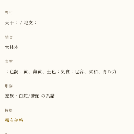
五行
天干： / 地支：
納音
大林木
素材
；色調：黄、薄黄、土色；気質：包容、柔和、育む力
形姿
蛇族・白蛇/蒼蛇 の系譜
特格
稀有美格