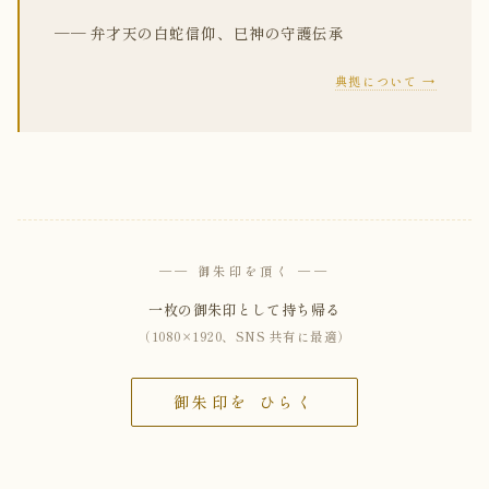
── 弁才天の白蛇信仰、巳神の守護伝承
典拠について →
── 御朱印を頂く ──
一枚の御朱印として持ち帰る
（1080×1920、SNS 共有に最適）
御朱印を ひらく