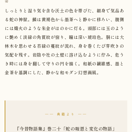
姿
しっとりと湿り気を含む沃土の色を帯びた、細身で気品あ
る蛇の神獣。鱗は黄褐色から墨茶へと静かに移ろい、腹側
には熾火のような朱金がほのかに灯る。頭部には玉のよう
に艶めく淡緑の角質紋が宿り、瞳は深い琥珀色。胴には大
林木を思わせる苔緑の蔓紋が流れ、身を巻くたび芽吹きの
気配を残す。岩陰や社の土壁に溶け込むように佇み、危う
き時には身を翻して守りの円を描く。和紙の繊維感、墨と
金茶を基調にした、静かな和モダン幻想画風。
── 典籍より ──
『今昔物語集』巻二十「蛇の報恩と変化の物語」