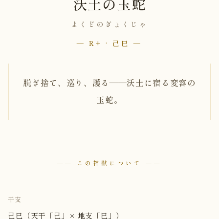
沃土の玉蛇
よくどのぎょくじゃ
— R+ · 己巳 —
脱ぎ捨て、巡り、護る――沃土に宿る変容の
玉蛇。
── この神獣について ──
干支
己巳（天干「己」× 地支「巳」）