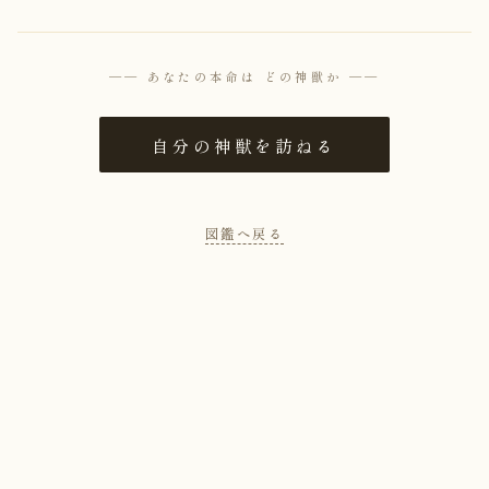
── あなたの本命は どの神獣か ──
自分の神獣を訪ねる
図鑑へ戻る