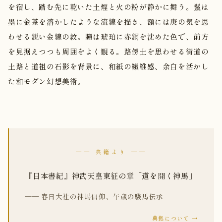
を宿し、踏む先に乾いた土煙と火の粉が静かに舞う。鬣は
墨に金茶を溶かしたような流線を描き、額には庚の気を思
わせる鋭い金線の紋。瞳は琥珀に赤銅を沈めた色で、前方
を見据えつつも周囲をよく観る。路傍土を思わせる街道の
土路と道祖の石影を背景に、和紙の繊維感、余白を活かし
た和モダン幻想美術。
── 典籍より ──
『日本書紀』神武天皇東征の章「道を開く神馬」
── 春日大社の神馬信仰、午歳の駿馬伝承
典拠について →