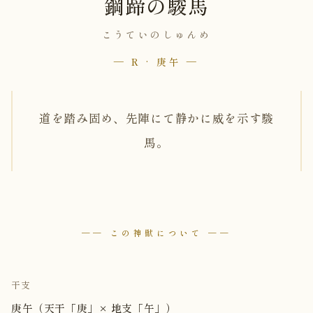
鋼蹄の駿馬
こうていのしゅんめ
— R · 庚午 —
道を踏み固め、先陣にて静かに威を示す駿
馬。
── この神獣について ──
干支
庚午（天干「庚」× 地支「午」）