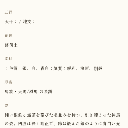
五行
天干： / 地支：
納音
路傍土
素材
；色調：銀、白、青白；気質：鋭利、決断、刚毅
形姿
馬族・天馬/風馬 の系譜
姿
鈍い銀鉄と焦茶を帯びた毛並みを持つ、引き締まった神馬
の姿。四肢は長く端正で、蹄は鍛えた鋼のように青白い光