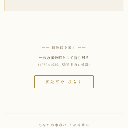
── 御朱印を頂く ──
一枚の御朱印として持ち帰る
（1080×1920、SNS 共有に最適）
御朱印を ひらく
── あなたの本命は どの神獣か ──