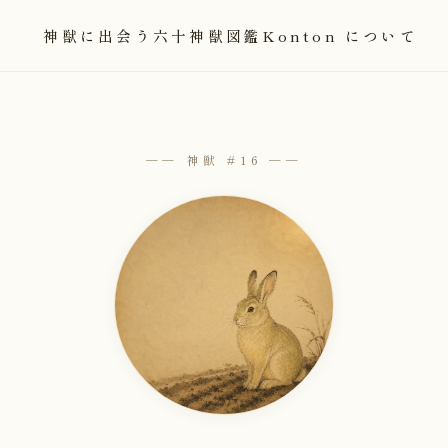
神獣に出会う
六十神獣図鑑
Konton について
── 神獣 #16 ──