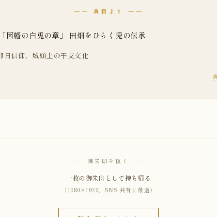
── 典籍より ──
「因幡の白兎の章」 田畑をひらく兎の伝承
の卯日信仰、城頭土の干支文化
── 御朱印を頂く ──
一枚の御朱印として持ち帰る
（1080×1920、SNS 共有に最適）