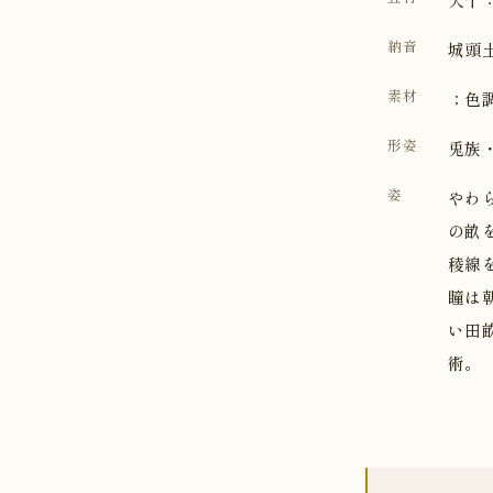
納音
城頭
素材
；色
形姿
兎族
姿
やわ
の畝
稜線
瞳は
い田
術。