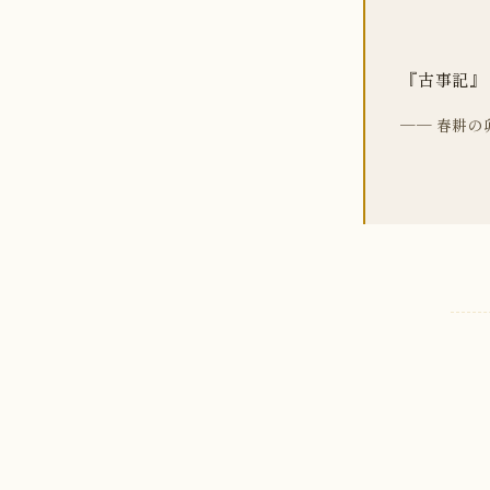
『古事記』
── 春耕