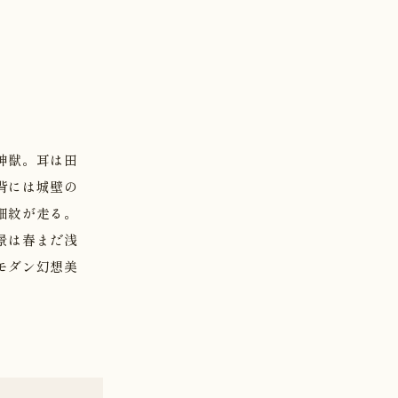
神獣。耳は田
背には城壁の
細紋が走る。
景は春まだ浅
モダン幻想美