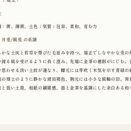
土
調：黄、薄黄、土色；気質：包容、柔和、育む力
・月兎/風兎 の系譜
らかな土灰と若草を帯びた毛並みを持つ、端正でしなやかな兎の
を渡る風を受けるように長く澄み、先端に金茶の穂影がにじむ。
を思わせる淡い土紋が連なり、脚元には芽吹く木気を示す青緑の
朝の畑土のように静かな琥珀褐色、胸元には小さな風輪の印。背
畝と低い土塁、和紙の繊維感、墨と金茶を基調にした余白ある和