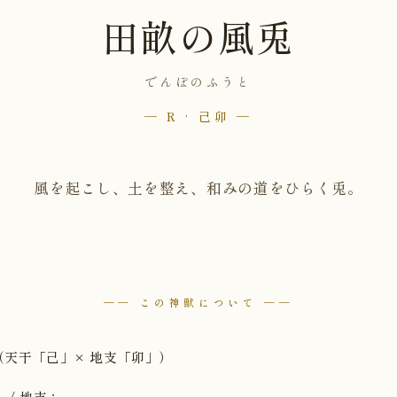
田畝の風兎
でんぽのふうと
— R · 己卯 —
風を起こし、土を整え、和みの道をひらく兎。
── この神獣について ──
（天干「己」× 地支「卯」）
 / 地支：