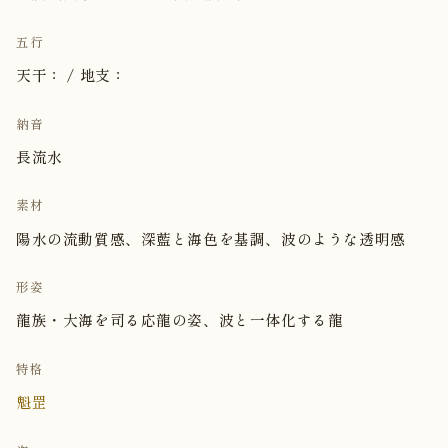
五行
天干： / 地支：
納音
長流水
素材
陽水の流動質感、深藍と海色を基調、波のような透明感
形姿
龍族・大海を司る応龍の姿、波と一体化する龍
特格
魁罡