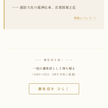
── 諏訪大社の龍神伝承、出雲国風土記
典拠について →
── 御朱印を頂く ──
一枚の御朱印として持ち帰る
（1080×1920、SNS 共有に最適）
御朱印を ひらく