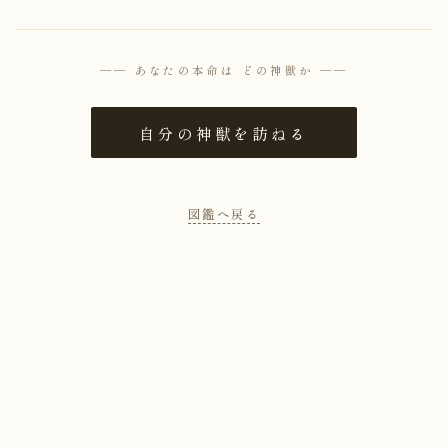
── あなたの本命は どの神獣か ──
自分の神獣を訪ねる
図鑑へ戻る