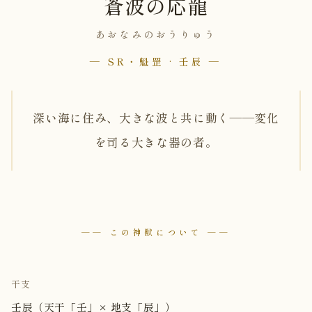
蒼波の応龍
あおなみのおうりゅう
— SR・魁罡 · 壬辰 —
深い海に住み、大きな波と共に動く——変化
を司る大きな器の者。
── この神獣について ──
干支
壬辰（天干「壬」× 地支「辰」）