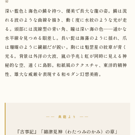
姿
深い藍色と海色の鱗を持つ、優美で長大な龍の姿。鱗は流
れる波のような曲線を描き、動く度に水紋のような光が走
る。頭部には流線型の青い角、瞳は深い海の色——遥かな
水平線を見つめる眼差し。長い髭は海藻のように揺れ、爪
は珊瑚のように繊細だが鋭い。胸には魁罡星の紋章が青く
光る。背景は外洋の大波、嵐の予兆と虹が同時に見える神
秘的な空、遠くに島影。和紙風のテクスチャ、東洋的精神
性、雄大な威厳を表現する和モダン幻想美術。
── 典籍より ──
『古事記』「綿津見神（わたつみのかみ）の章」