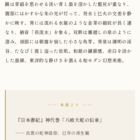
鱗は青磁を思わせる淡い青と墨を溶かした藍灰が重なり、
腹部にはかすかな朱の光が灯って、癸水と巳火の交差を静
かに映す。背には流れる水脈のような金茶の細紋が長く連
なり、納音「長流水」を象る。双眸は霧越しの泉のように
澄み、頭部には朝露を宿した小さな角芽。背景は薄明の渓
谷、たなびく霞と湿った岩肌。和紙の繊維感、余白を活か
した墨線、東洋的な静けさを湛える和モダン幻想美術。
── 典籍より ──
『日本書紀』神代巻「八岐大蛇の伝承」
── 出雲の蛇神信仰、巳年の再生観