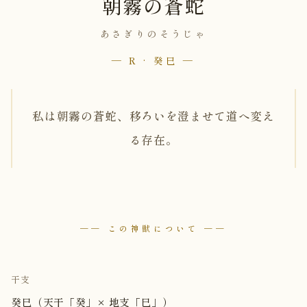
朝霧の蒼蛇
あさぎりのそうじゃ
— R · 癸巳 —
私は朝霧の蒼蛇、移ろいを澄ませて道へ変え
る存在。
── この神獣について ──
干支
癸巳（天干「癸」× 地支「巳」）