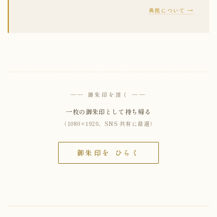
典拠について →
── 御朱印を頂く ──
一枚の御朱印として持ち帰る
（1080×1920、SNS 共有に最適）
御朱印を ひらく