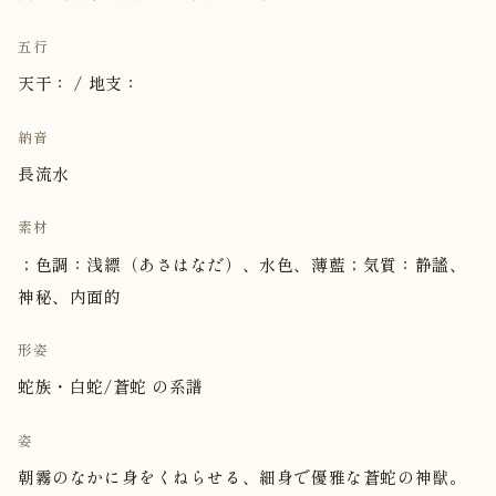
五行
天干： / 地支：
納音
長流水
素材
；色調：浅縹（あさはなだ）、水色、薄藍；気質：静謐、
神秘、内面的
形姿
蛇族・白蛇/蒼蛇 の系譜
姿
朝霧のなかに身をくねらせる、細身で優雅な蒼蛇の神獣。