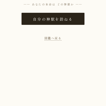
── あなたの本命は どの神獣か ──
自分の神獣を訪ねる
図鑑へ戻る