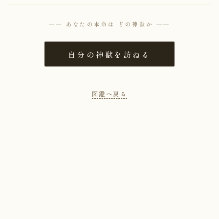
── あなたの本命は どの神獣か ──
自分の神獣を訪ねる
図鑑へ戻る