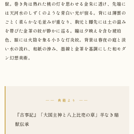
獣。巻き角は熟れた桃の灯を思わせる金朱に透け、先端に
は天河水のしずくのような青白い光が宿る。背には薄雲の
ごとく柔らかな毛並みが重なり、胸元と脚先には土の温み
を帯びた金茶の紋が静かに巡る。瞳は夕映えを含む琥珀
色、額には火陰を象る小さな灯炎紋。背景は春夜の庭と淡
い水の流れ、和紙の滲み、墨線と金茶を基調にした和モダ
ン幻想美術。
── 典籍より ──
『古事記』「大国主神と八上比売の章」羊なき瑞
獣伝承