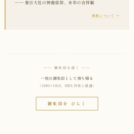
── 春日大社の神鹿信仰、未年の吉祥観
典拠について →
── 御朱印を頂く ──
一枚の御朱印として持ち帰る
（1080×1920、SNS 共有に最適）
御朱印を ひらく