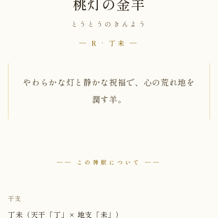
桃灯の金羊
とうとうのきんよう
— R · 丁未 —
やわらかな灯と静かな祝福で、心の荒れ地を
潤す羊。
── この神獣について ──
干支
丁未（天干「丁」× 地支「未」）