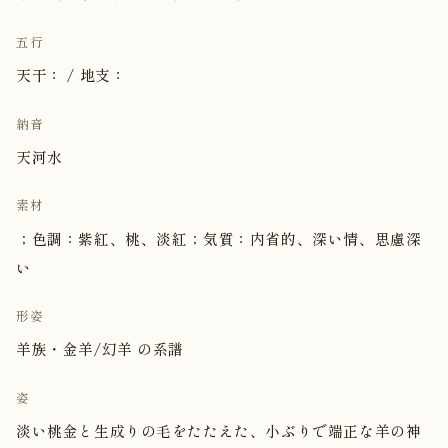
五行
天干： / 地支：
納音
天河水
素材
；色調：紫紅、桃、淡紅；気質：内省的、深い情、思慮深
い
形姿
羊族・金羊/幻羊 の系譜
姿
淡い桃金と生成りの毛をたたえた、小ぶりで端正な羊の神