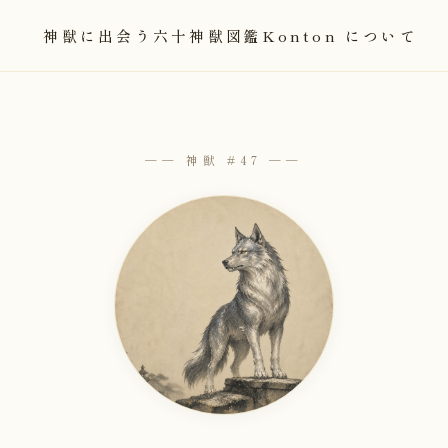
神獣に出会う
六十神獣図鑑
Konton について
── 神獣 #47 ──