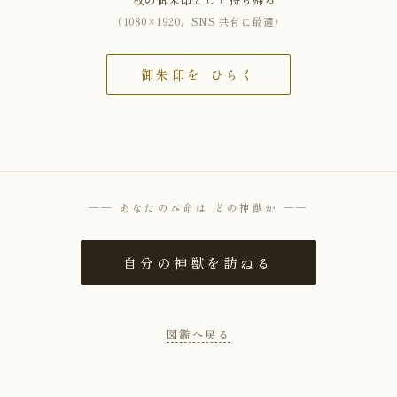
（1080×1920、SNS 共有に最適）
御朱印を ひらく
── あなたの本命は どの神獣か ──
自分の神獣を訪ねる
図鑑へ戻る