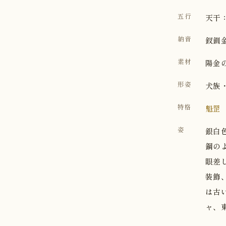
五行
天干：
納音
釵釧
素材
陽金
形姿
犬族
特格
魁罡
姿
銀白
鋼の
眼差
装飾
は古
ャ、