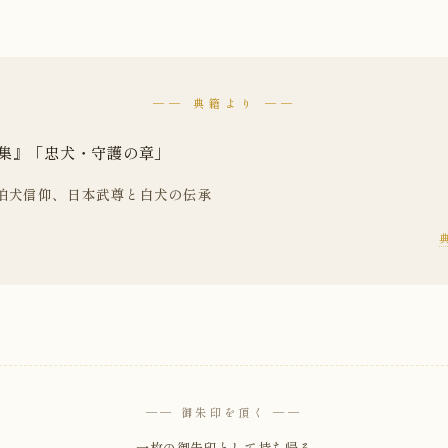
── 典籍より ──
集』「忠犬・守護の章」
の狛犬信仰、日本武尊と白犬の伝承
── 御朱印を頂く ──
一枚の御朱印として持ち帰る