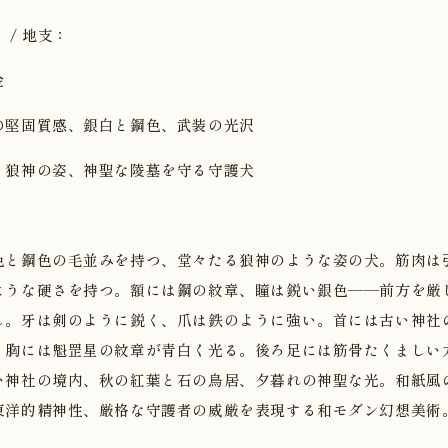
 / 地支：
金
の堅固質感、銀白と鋼色、武装の光沢
・狼神の姿、神聖な陵墓を守る守護犬
色と鋼色の毛並みを持つ、堂々たる狼神のような姿の犬。筋肉は
ような硬さを持つ。額には鋼の紋章、瞳は鋭い銀色——前方を厳
し。牙は剣のように鋭く、爪は鉄のように強い。首には古い神社
、胸には魁罡星の紋章が青白く光る。後ろ足には筋骨たくましい
い神社の境内、秋の紅葉と石の鳥居、夕暮れの神聖な光。和紙風
東洋的精神性、厳格な守護者の威厳を表現する和モダン幻想美術