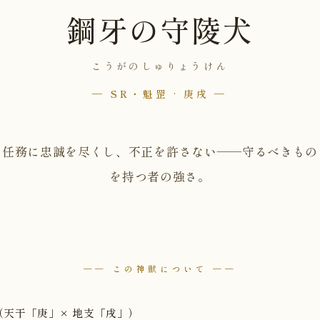
鋼牙の守陵犬
こうがのしゅりょうけん
— SR・魁罡 · 庚戌 —
任務に忠誠を尽くし、不正を許さない——守るべきもの
を持つ者の強さ。
── この神獣について ──
（天干「庚」× 地支「戌」）