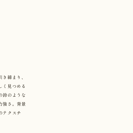
引き締まり、
しく見つめる
の鈴のような
力強さ。背景
のテクスチ
。