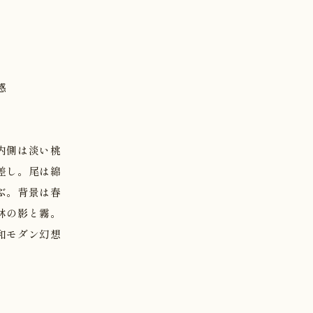
感
内側は淡い桃
差し。尾は綿
ぶ。背景は春
林の影と霧。
和モダン幻想