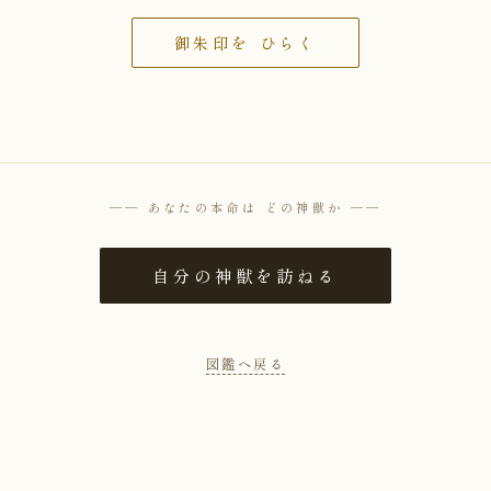
御朱印を ひらく
── あなたの本命は どの神獣か ──
自分の神獣を訪ねる
図鑑へ戻る