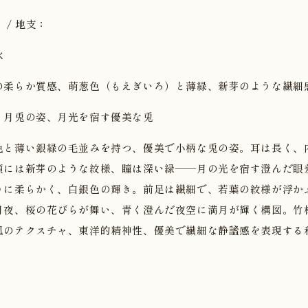
 / 地支：
水
の柔らか質感、萌葱色（もえぎいろ）と薄緑、新芽のような繊細
・月兎の姿、月光を宿す優美な兎
色と薄い銀緑の毛並みを持つ、優美で小柄な兎の姿。耳は長く、
額には新芽のような紋様、瞳は深い緑——月の光を宿す澄んだ眼
うに柔らかく、白銀色の輝き。前足は繊細で、若葉の紋様が浮か
月夜、桜の花びらが舞い、青く澄んだ夜空に満月が輝く構図。竹
風のテクスチャ、東洋的精神性、優美で繊細な静謐感を表現する
。