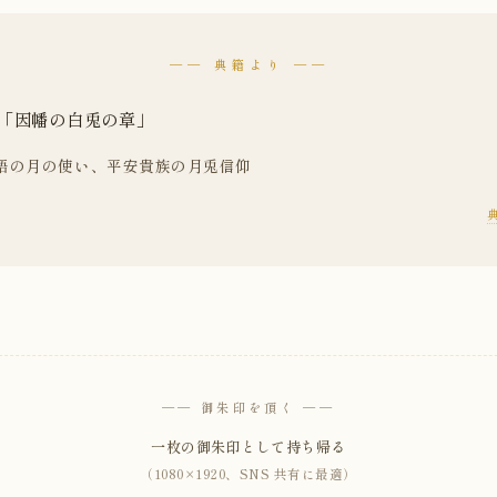
── 典籍より ──
「因幡の白兎の章」
物語の月の使い、平安貴族の月兎信仰
── 御朱印を頂く ──
一枚の御朱印として持ち帰る
（1080×1920、SNS 共有に最適）