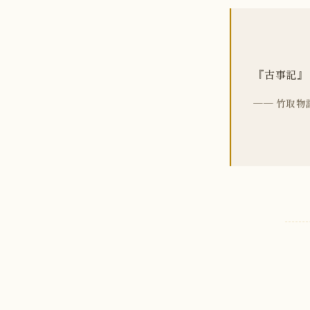
『古事記』
── 竹取