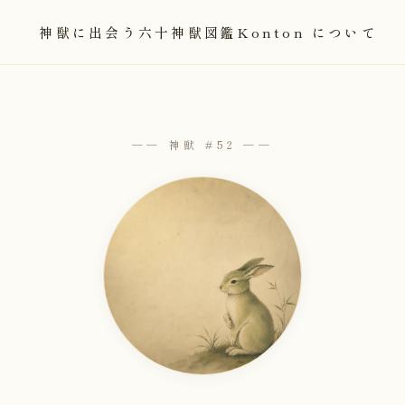
神獣に出会う
六十神獣図鑑
Konton について
── 神獣 #52 ──