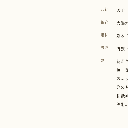
五行
天干：
納音
大渓
素材
陰木
形姿
兎族
姿
萌葱
色。
のよ
分の
和紙
美術