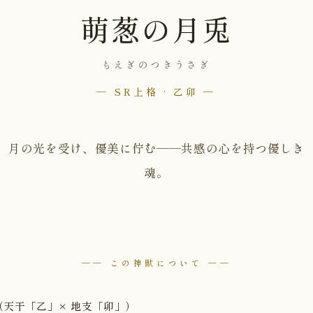
萌葱の月兎
もえぎのつきうさぎ
— SR上格 · 乙卯 —
月の光を受け、優美に佇む——共感の心を持つ優しき
魂。
── この神獣について ──
（天干「乙」× 地支「卯」）