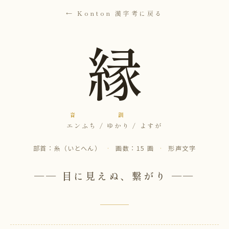
← Konton 漢字考に戻る
縁
音
訓
エン
ふち / ゆかり / よすが
部首：糸（いとへん）
·
画数：15 画
·
形声文字
── 目に見えぬ、繋がり ──