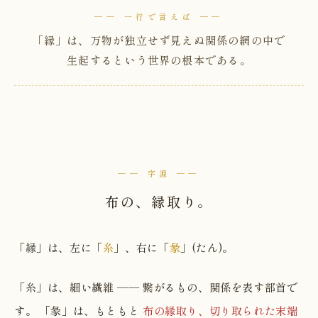
── 一行で言えば ──
「縁」は、万物が独立せず見えぬ関係の網の中で
生起するという世界の根本である。
── 字源 ──
布の、縁取り。
「縁」は、左に「
糸
」、右に「
彖
」(たん)。
「糸」は、細い繊維 ── 繋がるもの、関係を表す部首で
す。 「彖」は、もともと
布の縁取り、切り取られた末端