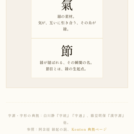
氣
縁の素材。
気が、互いに引き合う、その糸が
縁。
節
縁が結ばれる、その瞬間の名。
節目とは、縁の生起点。
字源・字形の典拠：白川静『字統』『字通』、藤堂明保『漢字源』
他。
参照：阿含経 縁起の説、
Konton 典拠ページ