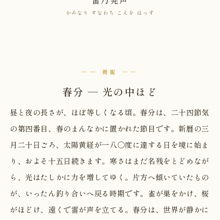
かみなり すなわち こえを はっす
── 概観 ──
春分 — 光の中ほど
昼と夜の長さが、ほぼ等しくなる頃。春分は、二十四節気
の第四番目、春のまんなかに置かれた節目です。新暦の三
月二十日ごろ、太陽黄経が一八〇度に達する日を境に始ま
り、およそ十五日続きます。寒さはまだ名残をとどめなが
ら、光はたしかに力を増してゆく。片方へ傾いていたもの
が、いったん釣り合いへ戻る時期です。雀が巣をかけ、桜
がほどけ、遠くで雷が声を立てる。春分は、世界が静かに