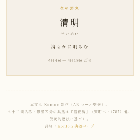
── 次の節気 ──
清明
せいめい
清らかに明るむ
4月4日 — 4月19日 ごろ
本文は Konton 制作（AB ロール監修）。
七十二候名称・節気区分の典拠は『暦便覧』（天明七・1787）他、
伝統的暦法に基づく。
詳細：
Konton 典拠ページ