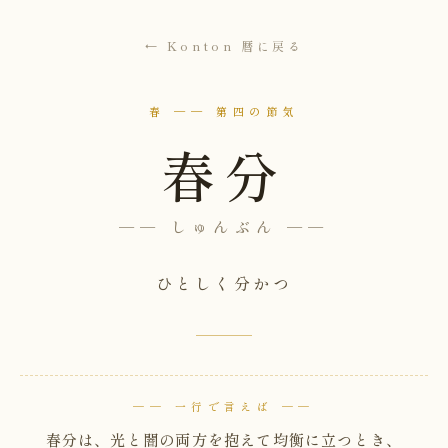
← Konton 暦に戻る
春 ── 第四の節気
春分
── しゅんぶん ──
ひとしく分かつ
── 一行で言えば ──
春分は、光と闇の両方を抱えて均衡に立つとき、