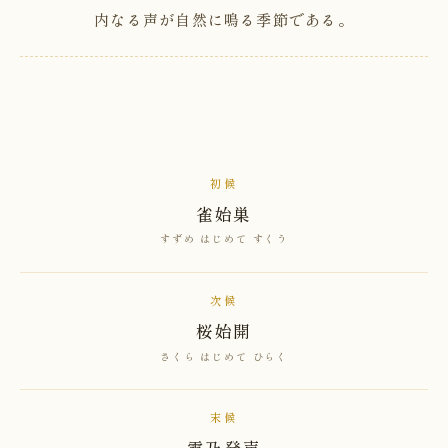
内なる声が自然に鳴る季節である。
初候
雀始巣
すずめ はじめて すくう
次候
桜始開
さくら はじめて ひらく
末候
雷乃発声