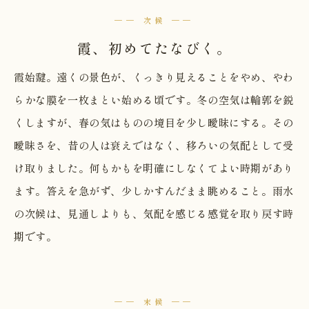
── 次候 ──
霞、初めてたなびく。
霞始靆。遠くの景色が、くっきり見えることをやめ、やわ
らかな膜を一枚まとい始める頃です。冬の空気は輪郭を鋭
くしますが、春の気はものの境目を少し曖昧にする。その
曖昧さを、昔の人は衰えではなく、移ろいの気配として受
け取りました。何もかもを明確にしなくてよい時期があり
ます。答えを急がず、少しかすんだまま眺めること。雨水
の次候は、見通しよりも、気配を感じる感覚を取り戻す時
期です。
── 末候 ──