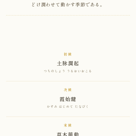
どけ潤わせて動かす季節である。
初候
土脉潤起
つちのしょう うるおいおこる
次候
霞始靆
かすみ はじめて たなびく
末候
草木萠動