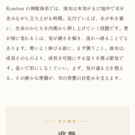
Konton の神獣体系では、雨水は木気がまだ地中で水を
含みながら立ち上がる時期。五行でいえば、水が木を養
い、生命のかたちを内側から押し上げていく段階です。雪
が雨に変わるとは、気が硬さを解き、流れへ移ることでも
あります。勢いよく伸びる前に、まず潤うこと。雨水は、
成長そのものより、成長を可能にする湿りを尊ぶ節気で
す。急いで形にしなくていい。まず、気が通る土を整え
る。その静かな準備が、次の啓蟄の目覚めを支えます。
── 次の節気 ──
啓蟄