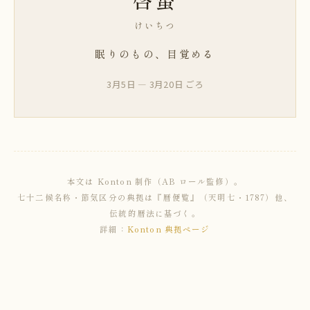
けいちつ
眠りのもの、目覚める
3月5日 — 3月20日 ごろ
本文は Konton 制作（AB ロール監修）。
七十二候名称・節気区分の典拠は『暦便覧』（天明七・1787）他、
伝統的暦法に基づく。
詳細：
Konton 典拠ページ