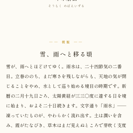
そうもく めばえいずる
── 概観 ──
雪、雨へと移る頃
雪が、雨へとほどけてゆく。雨水は、二十四節気の二番
目。立春ののち、まだ寒さを残しながらも、天地の気が閉
じることをやめ、水として巡り始める境目の時期です。新
暦の二月十九日ごろ、太陽黄経が三三〇度に達する日を境
に始まり、およそ二十日続きます。文字通り「雨水」──
凍っていたものが、やわらかく流れ出す。土は潤いを含
み、霞がたなびき、草木はまだ見えぬところで芽吹く支度