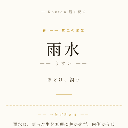
← Konton 暦に戻る
春 ── 第二の節気
雨水
── うすい ──
ほどけ、潤う
── 一行で言えば ──
雨水は、凍った生を無理に咲かせず、内側からほ